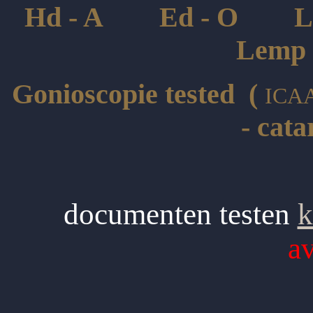
Hd - A Ed - O L
Lem
Gonioscopie tested (
ICA
- cata
documenten testen
k
av